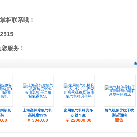
掌柜联系哦！
2515
为您服务！
别制氧
上海高纯度氧气机
家用氧气机模具多
氧气机传导抗干扰
高纯
高纯度99%
少钱？生
测试预约
.00
￥ 3040.00
￥ 220000.00
面议