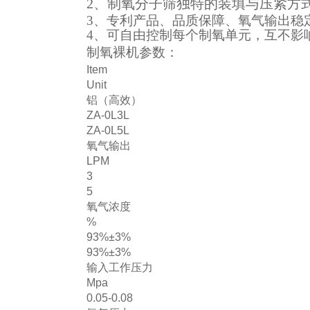
2、
制氧分子筛独特的装填与压紧方
3、专利产品、品质保障、氧气输出稳
4、可自由控制每个制氧单元，互不影
制氧裸机参数：
Item
Unit
铝（高效）
ZA-0L3L
ZA-0L5L
氧气输出
LPM
3
5
氧气浓度
%
93%±3%
93%±3%
输入工作压力
Mpa
0.05-0.08