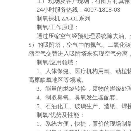
工厂现场及客户现场，有图片有真像
24小时服务热线：4007-1818-03
制氧裸机 ZA-OL系列
制氧/工作原理：
通过压缩空气经预处理系统除去
油
、
S）的吸附塔，空气中的氮气、二氧化
缩空气交替进入吸附塔来实现空气分离
制氧/应用领域：
1、
人体保健、医疗机构用氧、动植
高原缺氧地区等领域。
3、
能量的燃烧转换，废物的燃烧处
4、
制取臭氧、臭氧发生器配套。
5、
石油化工、玻璃生产、造纸、焊
制氧/优势及性能：
1、
系统方便，快捷，廉价的现场制