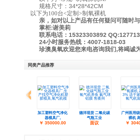
规格尺寸：
34*28*42CM
以下为100台<定制>制氧裸机
亲，如对以上产品有任何疑问可随时与
掌柜:谢美莉
联系电话：15323303892 QQ:127713
24小时服务热线：4007-1818-03
珍澳臭氧欢迎您来电咨询我们,
将竭诚
同类产品推荐
上一组
家批发 生命之光
加工塑料空气净化
德洋现货 二氧化碳
广州医用级
ZY-801制
器模具厂,
气瓶工业
裸机 
￥ 2980.00
￥ 350000.00
面议
￥ 3040