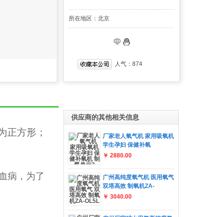
所在地区：北京
人气：
874
供应商的其他相关信息
为正方形；
厂家老人氧气机 家用吸氧机
学生孕妇 保健补氧
￥ 2880.00
血病，为了
广州高纯度氧气机 医用氧气
双塔高效 制氧机ZA-
￥ 3040.00
。