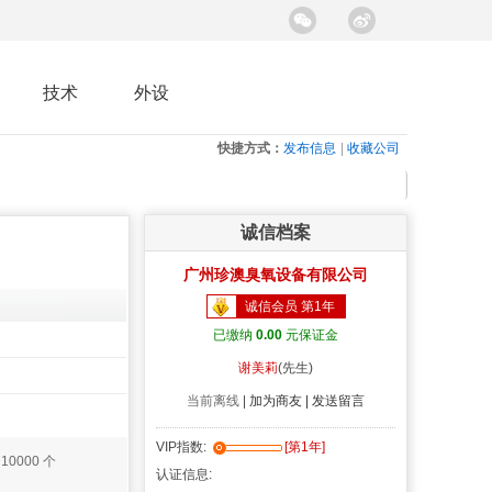
技术
外设
快捷方式：
发布信息
|
收藏公司
诚信档案
广州珍澳臭氧设备有限公司
诚信会员 第1年
已缴纳
0.00
元保证金
谢美莉
(先生)
当前离线
|
加为商友 |
发送留言
VIP指数:
[第1年]
：
10000 个
认证信息: