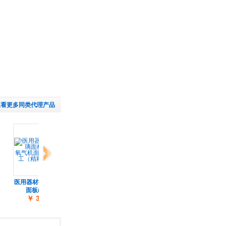
查看更多同类代理产品
下一组
医用器材有机玻璃
供应氧气机,氧气机
珍澳高纯度氧气机
江
面板/亚克
有什么用
工业用氧
￥ 3.50
面议
￥ 3040.00