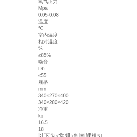
氧气压力
Mpa
0.05-0.08
温度
℃
室内温度
相对湿度
%
≤85%
噪音
Db
≤55
规格
mm
340×270×400
340×280×420
净重
kg
16.5
18
以下为<常规>制氧裸机5L