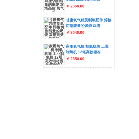
￥ 2560.00
甘肃氧气精灵制氧配件 焊接
切割能量的燃烧 双塔
￥ 3040.00
家用氧气机 制氧机筒 工业
制氧机 12塔高效铝材
￥ 2850.00