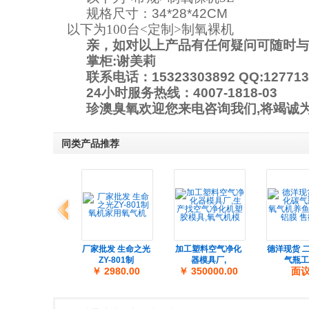
规格尺寸：
34*28*42CM
以下为100台<定制>制氧裸机
亲，如对以上产品有任何疑问可随时与
掌柜:谢美莉
联系电话：15323303892 QQ:127713
24小时服务热线：4007-1818-03
珍澳臭氧欢迎您来电咨询我们,
将竭诚
同类产品推荐
上一组
品-负压式中小型
厂家批发 生命之光
加工塑料空气净化
德洋现货 
氧气机冷
ZY-801制
器模具厂,
气瓶工
￥ 1280.00
￥ 2980.00
￥ 350000.00
面