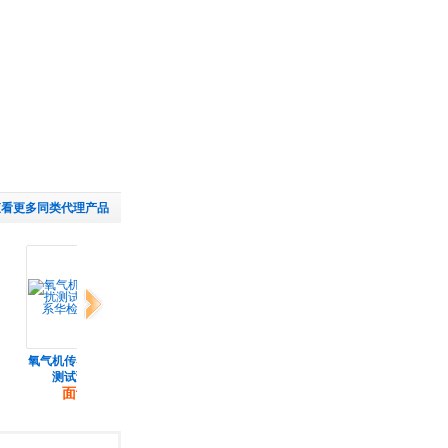
查看更多同类代理产品
下一组
氧气机传导抗干扰
医用器材有机玻璃
供应氧气机,氧气机
珍
测试预约
面板/亚克
有什么用
面议
￥ 3.50
面议