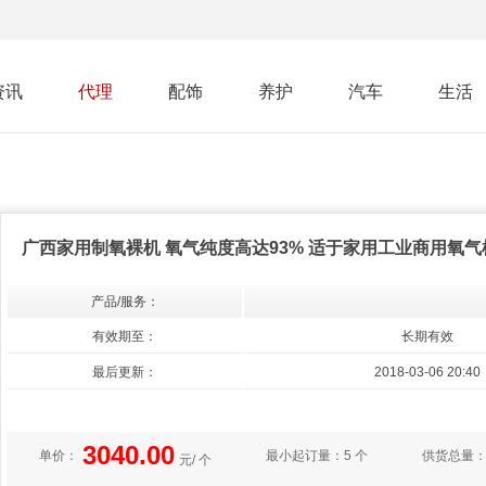
资讯
代理
配饰
养护
汽车
生活
广西家用制氧裸机 氧气纯度高达93% 适于家用工业商用氧气
产品/服务：
有效期至：
长期有效
最后更新：
2018-03-06 20:40
3040.00
单价：
最小起订量：
5 个
供货总量
元/ 个