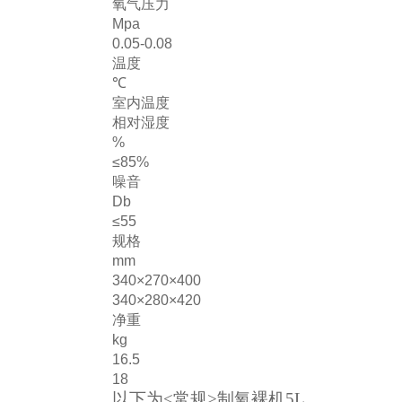
氧气压力
Mpa
0.05-0.08
温度
℃
室内温度
相对湿度
%
≤85%
噪音
Db
≤55
规格
mm
340×270×400
340×280×420
净重
kg
16.5
18
以下为<常规>制氧裸机5L