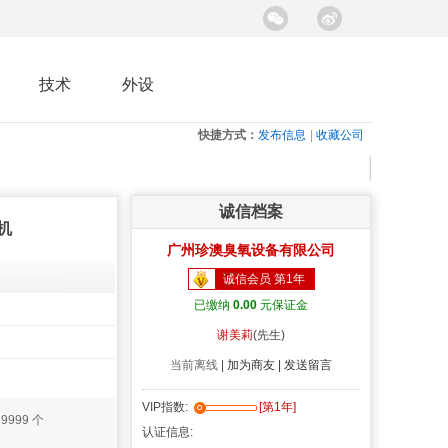
技术
外设
快捷方式：
发布信息
|
收藏公司
诚信档案
机
广州珍澳臭氧设备有限公司
诚信会员 第1年
已缴纳
0.00
元保证金
谢美莉
(先生)
当前离线
|
加为商友 |
发送留言
VIP指数:
[第1年]
：
9999 个
认证信息: