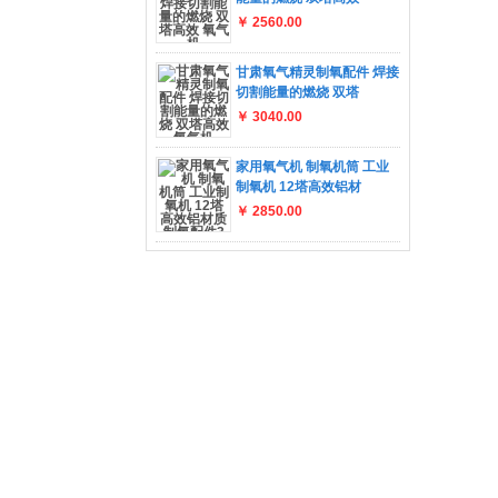
￥ 2560.00
甘肃氧气精灵制氧配件 焊接
切割能量的燃烧 双塔
￥ 3040.00
家用氧气机 制氧机筒 工业
制氧机 12塔高效铝材
￥ 2850.00