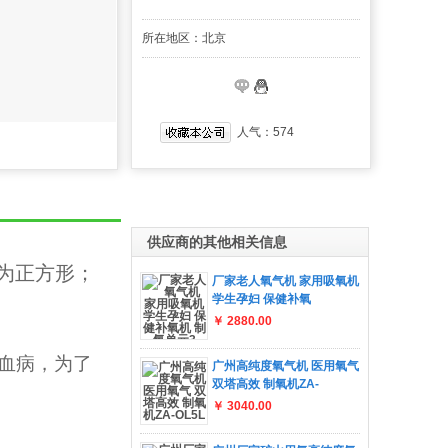
所在地区：北京
人气：
574
供应商的其他相关信息
为正方形；
厂家老人氧气机 家用吸氧机
学生孕妇 保健补氧
￥ 2880.00
血病，为了
广州高纯度氧气机 医用氧气
双塔高效 制氧机ZA-
￥ 3040.00
。