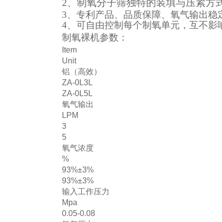
2、
制氧分子筛独特的装填与压紧方
3、专利产品、品质保障、氧气输出稳
4、可自由控制每个制氧单元，互不影
制氧裸机参数：
Item
Unit
铝（高效）
ZA-0L3L
ZA-0L5L
氧气输出
LPM
3
5
氧气浓度
%
93%±3%
93%±3%
输入工作压力
Mpa
0.05-0.08