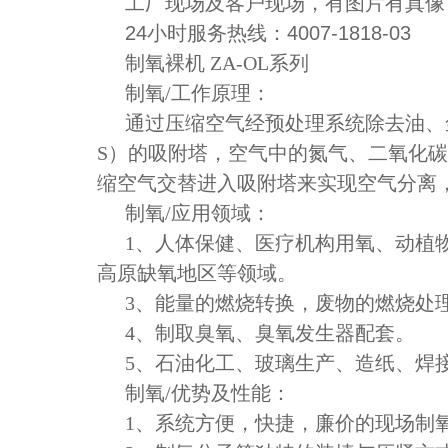
工厂现场及客户现场，有图片有真像
24小时服务热线：4007-1818-03
制氧裸机 ZA-OL系列
制氧/工作原理：
通过压缩空气经预处理系统除去
油
、
S）的吸附塔，空气中的氮气、二氧化
缩空气交替进入吸附塔来实现空气分离
制氧/应用领域：
1、
人体保健、医疗机构用氧、动植
高原缺氧地区等领域。
3、
能量的燃烧转换，废物的燃烧处
4、
制取臭氧、臭氧发生器配套。
5、
石油化工、玻璃生产、造纸、焊
制氧/优势及性能：
1、
系统方便，快捷，廉价的现场制