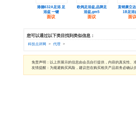
金ZY-618C足浴
港德632A足浴 足
欧鸽足浴盆,品牌足
直销康立达K
盆洗脚盆按
浴盆 一键
浴盆,gm5
1B足浴
面议
面议
面议
面
您可以通过以下类目找到类似信息：
科技点评网
>
代理
>
免责声明：以上所展示的信息由会员自行提供，内容的真实性、
友情提醒：为规避购买风险，建议您在购买相关产品前务必确认