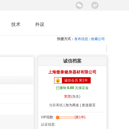
技术
外设
快捷方式：
发布信息
|
收藏公司
诚信档案
上海傲泰健身器材有限公司
诚信会员 第1年
已缴纳
0.00
元保证金
郭坚
(先生)
当前离线
|
加为商友 |
发送留言
VIP指数:
[第1年]
认证信息: