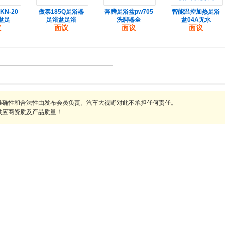
N-20
傲泰185Q足浴器
奔腾足浴盆pw705
智能温控加热足浴
盆足
足浴盆足浴
洗脚器全
盆04A无水
议
面议
面议
面议
准确性和合法性由发布会员负责。汽车大视野对此不承担任何责任。
供应商资质及产品质量！