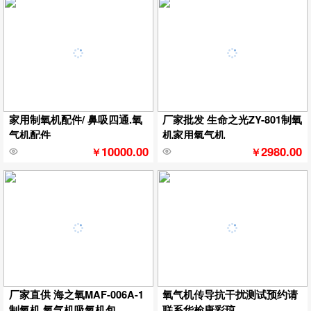
家用制氧机配件/ 鼻吸四通.氧
厂家批发 生命之光ZY-801制氧
气机配件
机家用氧气机
10000.00
2980.00
￥
￥
厂家直供 海之氧MAF-006A-1
氧气机传导抗干扰测试预约请
制氧机 氧气机吸氧机包
联系华检唐彩琼