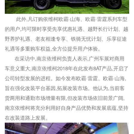
此外,凡订购依维柯欧霸·山海、欧霸·雷霆系列车型
的用户,均可限时享受先享优惠礼遇、越野长行计划、越
野养护礼遇、老友相逢专享、铁骑无忧计划、乐享征途
礼遇等多重购车权益,全方位提升用户体验。
在采访中,南京依维柯负责人表示,广州车展对商用
车意义重大,南京依维柯2018年在此发布8AT产品,开启了
公司转型发展的进程。如今发布欧霸·雷霆、欧霸·山海,
旨在强化改装平台基因,拓展改装市场。他认为,当前客
货两用和通勤市场增量有限,但改装市场依旧前景广阔,
南京依维柯将充分利用好自身产品优势和发展底蕴,坚持
在改装道路上发展。