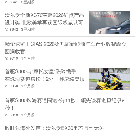
8641
3星期前
沃尔沃全新XC70荣膺2026红点产品
设计奖 北欧美学再获国际权威认可
8642
3星期前
精华速览丨CIAS 2026第九届新能源汽车产业数智峰会
圆满收官
9719
1个月前
首驱S300与“摩托女皇”陈玲携手，
在珠海赛道屠榜！2分11秒成绩登顶
9050
1个月前
首驱S300珠海赛道圈速2分11秒，领先该赛道原纪录9
秒！
6318
1个月前
欣旺达海外发声：沃尔沃EX30电芯与己无关